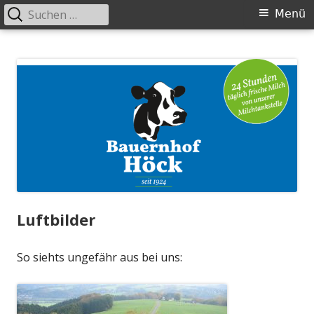
Suche
Primäres
Menü
nach:
Menü
Springe
Bauernhof Höck
zum
Inhalt
Luftbilder
So siehts ungefähr aus bei uns: